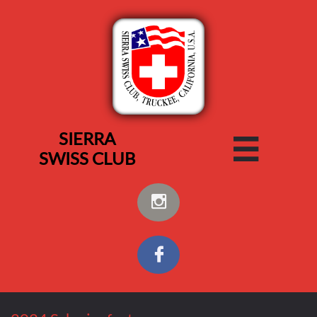
SIERRA

SWISS CLU​B

